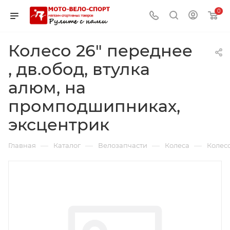
0
Колесо 26" переднее
, дв.обод, втулка
алюм, на
промподшипниках,
эксцентрик
—
—
—
—
Главная
Каталог
Велозапчасти
Колеса
Колесо