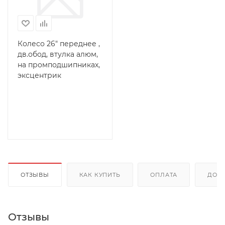
Колесо 26" переднее ,
дв.обод, втулка алюм,
на промподшипниках,
эксцентрик
ОТЗЫВЫ
КАК КУПИТЬ
ОПЛАТА
ДОС
Отзывы