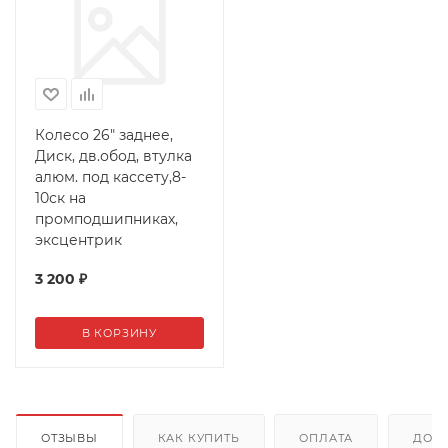
Колесо 26" заднее,
Диск, дв.обод, втулка
алюм. под кассету,8-
10ск на
промподшипниках,
эксцентрик
3 200
₽
В КОРЗИНУ
ОТЗЫВЫ
КАК КУПИТЬ
ОПЛАТА
ДОС