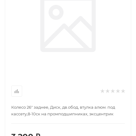
Колесо 26" заднее, Диск, дв.обод, втулка алюм. под
кассету,8-10ск на промподшипниках, эксцентрик