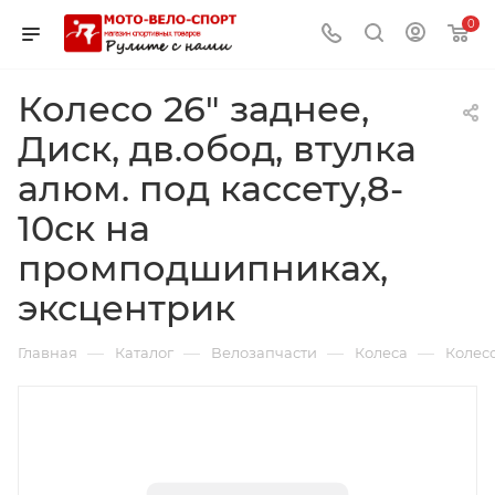
0
Колесо 26" заднее,
Диск, дв.обод, втулка
алюм. под кассету,8-
10ск на
промподшипниках,
эксцентрик
—
—
—
—
Главная
Каталог
Велозапчасти
Колеса
Колесо