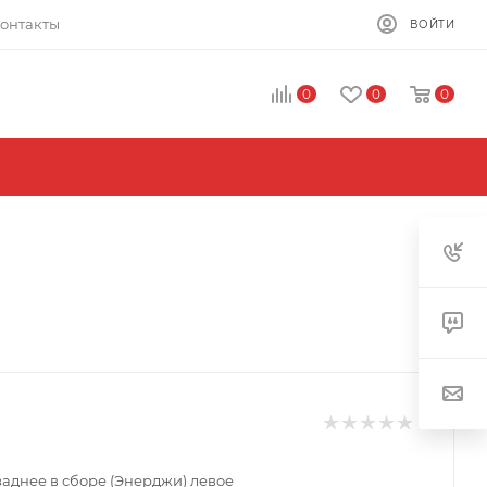
онтакты
ВОЙТИ
0
0
0
заднее в сборе (Энерджи) левое