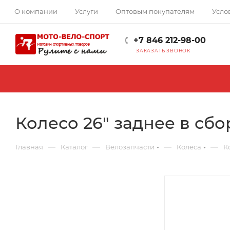
О компании
Услуги
Оптовым покупателям
Усло
+7 846 212-98-00
ЗАКАЗАТЬ ЗВОНОК
Колесо 26" заднее в сб
—
—
—
—
Главная
Каталог
Велозапчасти
Колеса
К