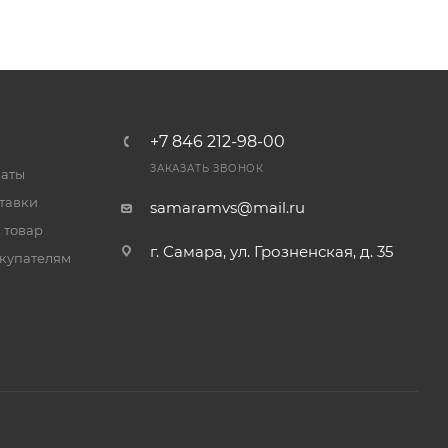
+7 846 212-98-00
ЗАКАЗАТЬ ЗВОНОК
латы
тавки
samaramvs@mail.ru
 товар
г. Самара, ул. Грозненская, д. 35
купателям