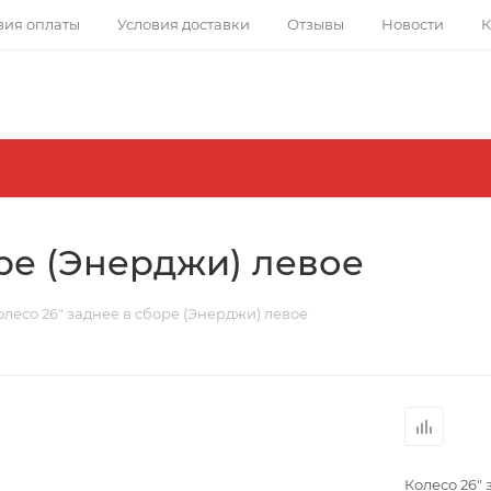
вия оплаты
Условия доставки
Отзывы
Новости
К
оре (Энерджи) левое
олесо 26" заднее в сборе (Энерджи) левое
Колесо 26" 