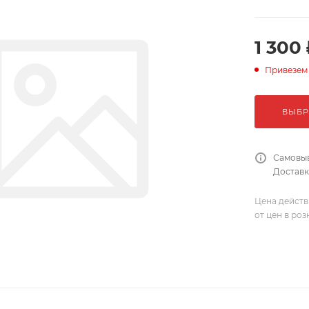
1 300 
Привезем
ВЫБР
Самовыв
Доставка
Цена действ
от цен в ро