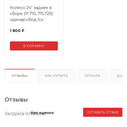
Колесо 24" заднее в
сборе (P-710, 715,720)
одинар.обод 1ск
1 800
₽
В КОРЗИНУ
ОТЗЫВЫ
КАК КУПИТЬ
ОПЛАТА
ДОС
Отзывы
Нет оценок
ОСТАВИТЬ ОТЗЫВ
Загрузка отзывов...