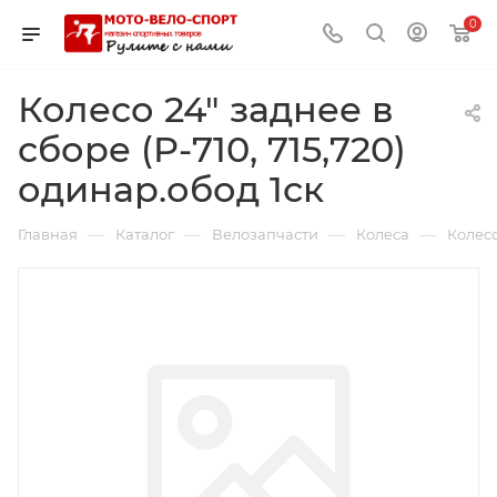
0
Колесо 24" заднее в
сборе (P-710, 715,720)
одинар.обод 1ск
—
—
—
—
Главная
Каталог
Велозапчасти
Колеса
Колесо