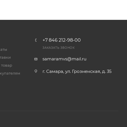
+7 846 212-98-00
ЗАКАЗАТЬ ЗВОНОК
латы
тавки
samaramvs@mail.ru
 товар
г. Самара, ул. Грозненская, д. 35
купателям