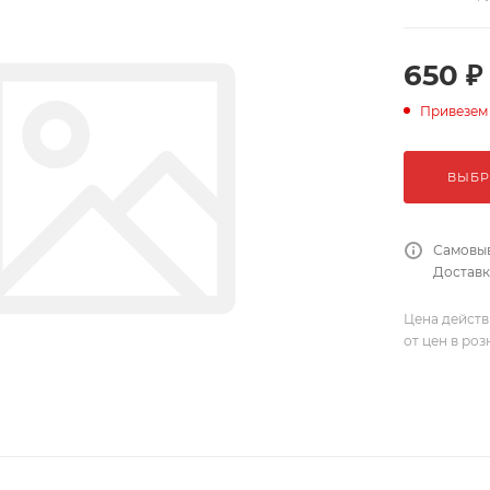
650 ₽
Привезем
ВЫБР
Самовыв
Доставка
Цена действ
от цен в ро