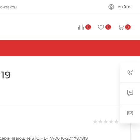
онтакты
ВОЙТИ
0
0
0
19
держивающие STG,HL-TW06 16-20" Х87819