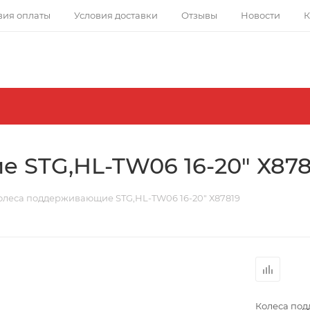
вия оплаты
Условия доставки
Отзывы
Новости
К
 STG,HL-TW06 16-20" Х878
олеса поддерживающие STG,HL-TW06 16-20" Х87819
Колеса под