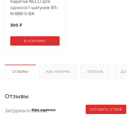
Каретка NECO для
односост шатунов BS-
N-888-0-BK
300
₽
В КОРЗИНУ
ОТЗЫВЫ
КАК КУПИТЬ
ОПЛАТА
ДОС
Отзывы
Нет оценок
ОСТАВИТЬ ОТЗЫВ
Загрузка отзывов...