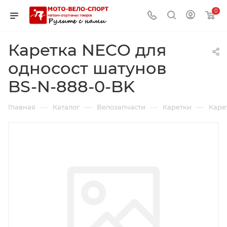
0
Каретка NECO для
односост шатунов
BS-N-888-0-BK
—
—
—
—
Главная
Каталог
Велозапчасти
Каретки
Каре