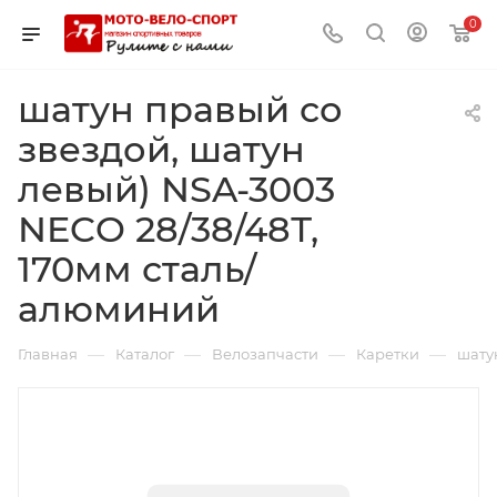
0
шатун правый со
звездой, шатун
левый) NSA-3003
NECO 28/38/48Т,
170мм сталь/
алюминий
—
—
—
—
Главная
Каталог
Велозапчасти
Каретки
шату