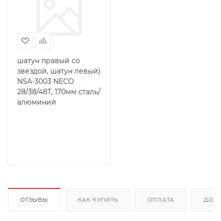
шатун правый со
звездой, шатун левый)
NSA-3003 NECO
28/38/48Т, 170мм сталь/
алюминий
ОТЗЫВЫ
КАК КУПИТЬ
ОПЛАТА
ДОС