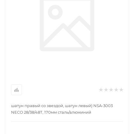
шатун правый со звездой, шатун левый) NSA-3003
NECO 28/38/48Т, 170мм сталь/алюминий