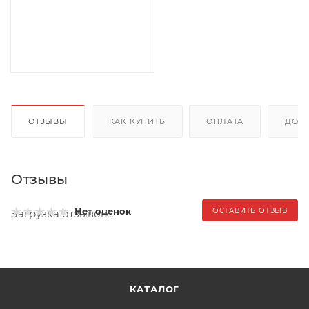
ОТЗЫВЫ
КАК КУПИТЬ
ОПЛАТА
ДОС
Отзывы
Нет оценок
ОСТАВИТЬ ОТЗЫВ
Загрузка отзывов...
КАТАЛОГ