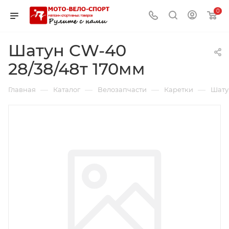
0
Шатун CW-40
28/38/48т 170мм
—
—
—
—
Главная
Каталог
Велозапчасти
Каретки
Шату