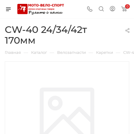
0
CW-40 24/34/42т
170мм
—
—
—
—
Главная
Каталог
Велозапчасти
Каретки
CW-4