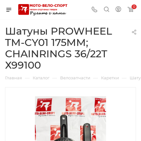
0
Шатуны PROWHEEL
TM-CY01 175MM;
CHAINRINGS 36/22T
Х99100
—
—
—
—
Главная
Каталог
Велозапчасти
Каретки
Шату