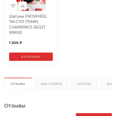
Шатуны PROWHEEL
TM-CY01 175MM;
CHAINRINGS 36/22T
Х99100
1 200
₽
В КОРЗИНУ
ОТЗЫВЫ
КАК КУПИТЬ
ОПЛАТА
ДОС
Отзывы