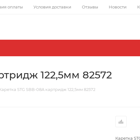
вия оплаты
Условия доставки
Отзывы
Новости
К
ртридж 122,5мм 82572
Каретка STG SBB-08A картридж 122,5мм 82572
Каретка ST