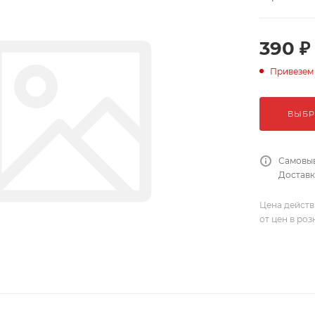
390 ₽
Привезем
ВЫБР
Самовыв
Доставка
Цена действ
от цен в ро