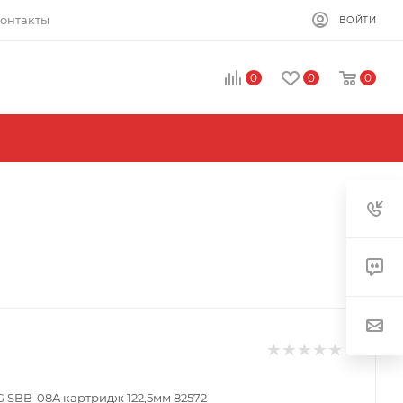
онтакты
ВОЙТИ
0
0
0
G SBB-08A картридж 122,5мм 82572