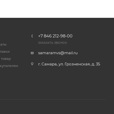
+7 846 212-98-00
ЗАКАЗАТЬ ЗВОНОК
латы
тавки
samaramvs@mail.ru
 товар
г. Самара, ул. Грозненская, д. 35
купателям