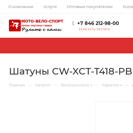
О компании
Услуги
Оптовым покупателям
Усло
+7 846 212-98-00
ЗАКАЗАТЬ ЗВОНОК
Шатуны CW-XCT-T418-PBBG
—
—
—
—
Главная
Каталог
Велозапчасти
Каретки