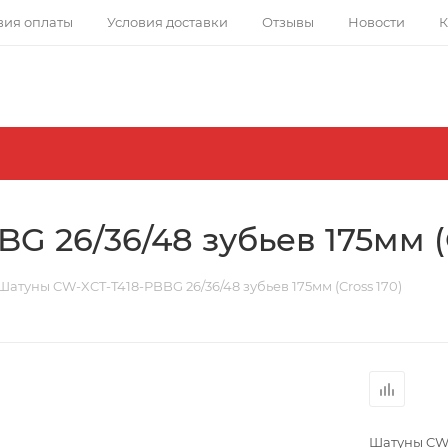
вия оплаты
Условия доставки
Отзывы
Новости
К
 26/36/48 зубьев 175мм (C
Шатуны CW-XCT-T418-PBBG 26/36/48 зубьев 175мм (Cross 170)
Шатуны CW-X