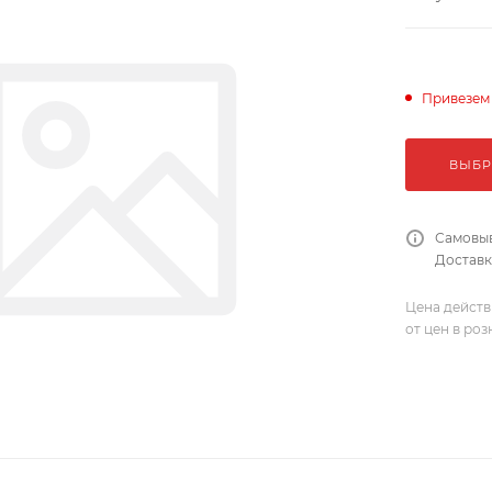
Привезем
ВЫБР
Самовыв
Доставка
Цена действ
от цен в ро