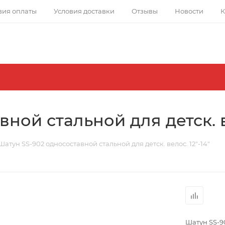
вия оплаты
Условия доставки
Отзывы
Новости
К
ной стальной для детск. ве
Шатун SS-902 односоставной стальной для детск. велос. 12"-14"
Шатун SS-90