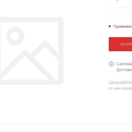
Привезем
ВЫБР
Самовыв
Доставка
Цена действ
от цен в ро