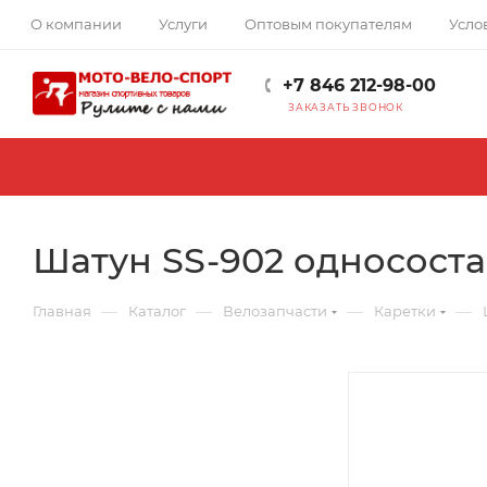
О компании
Услуги
Оптовым покупателям
Усло
+7 846 212-98-00
ЗАКАЗАТЬ ЗВОНОК
Шатун SS-902 односостав
—
—
—
—
Главная
Каталог
Велозапчасти
Каретки