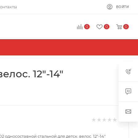
онтакты
ВОЙТИ
0
0
0
лос. 12"-14"
2 односоставной стальной для детск. велос. 12"-14"