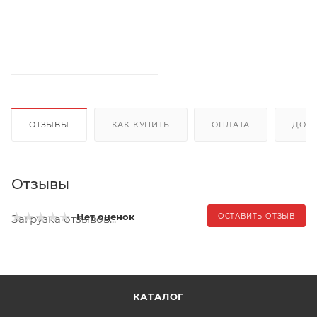
ОТЗЫВЫ
КАК КУПИТЬ
ОПЛАТА
ДОС
Отзывы
Нет оценок
ОСТАВИТЬ ОТЗЫВ
Загрузка отзывов...
КАТАЛОГ