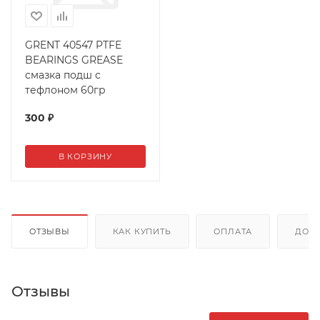
GRENT 40547 PTFE
BEARINGS GREASE
смазка подш с
тефлоном 60гр
300
₽
В КОРЗИНУ
ОТЗЫВЫ
КАК КУПИТЬ
ОПЛАТА
ДОС
Отзывы