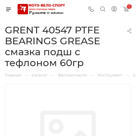
0
GRENT 40547 PTFE
BEARINGS GREASE
смазка подш с
тефлоном 60гр
—
—
—
—
Главная
Каталог
Велозапчасти
Инструмент
G