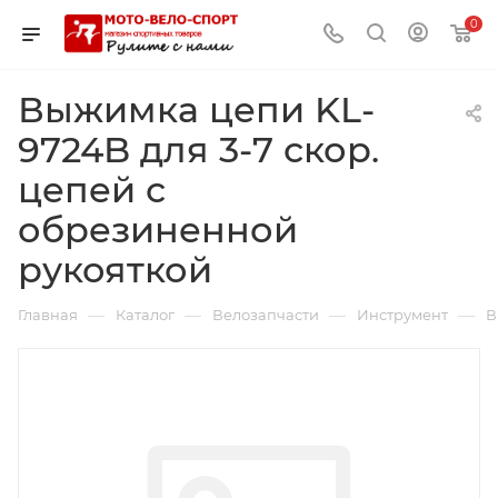
0
Выжимка цепи KL-
9724B для 3-7 скор.
цепей с
обрезиненной
рукояткой
—
—
—
—
Главная
Каталог
Велозапчасти
Инструмент
В