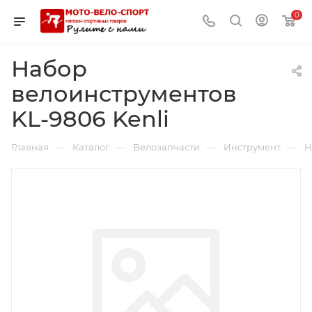
0
Набор
велоинструментов
KL-9806 Kenli
—
—
—
—
Главная
Каталог
Велозапчасти
Инструмент
Н