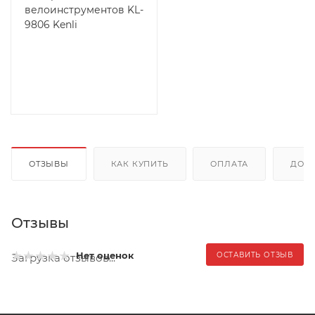
велоинструментов KL-
9806 Kenli
ОТЗЫВЫ
КАК КУПИТЬ
ОПЛАТА
ДОС
Отзывы
Нет оценок
ОСТАВИТЬ ОТЗЫВ
Загрузка отзывов...