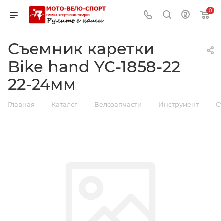
0
Съемник каретки
Bike hand YC-1858-22
22-24мм
—
—
—
—
Главная
Каталог
Велозапчасти
Инструмент
С