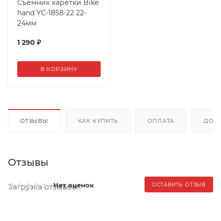
Съемник каретки Bike
hand YC-1858-22 22-
24мм
1 290
₽
В КОРЗИНУ
ОТЗЫВЫ
КАК КУПИТЬ
ОПЛАТА
ДОС
Отзывы
Нет оценок
ОСТАВИТЬ ОТЗЫВ
Загрузка отзывов...