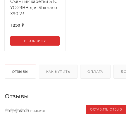
Съемник каретки STG
YC-29BB для Shimano
Х90123
1 250
₽
В КОРЗИНУ
ОТЗЫВЫ
КАК КУПИТЬ
ОПЛАТА
ДОС
Отзывы
ОСТАВИТЬ ОТЗЫВ
Загрузка отзывов...