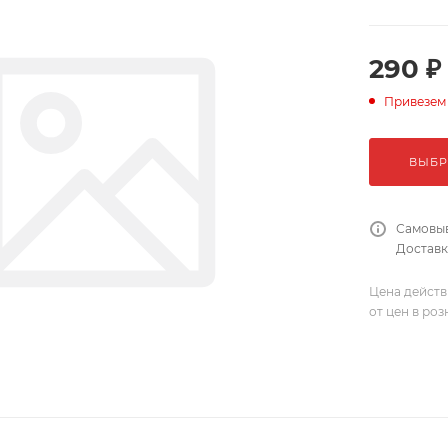
290 ₽
Привезем
ВЫБР
Самовыв
Доставка
Цена действ
от цен в ро