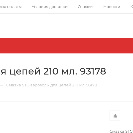
вия оплаты
Условия доставки
Отзывы
Новости
К
я цепей 210 мл. 93178
—
Смазка STG аэрозоль, для цепей 210 мл. 93178
Смазка STG 