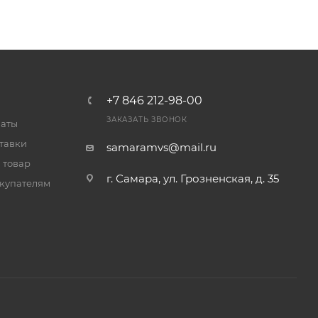
+7 846 212-98-00
ЗАКАЗАТЬ ЗВОНОК
латы
тавки
samaramvs@mail.ru
 товар
г. Самара, ул. Грозненская, д. 35
купателям