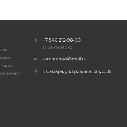
+7 846 212-98-00
ЗАКАЗАТЬ ЗВОНОК
латы
тавки
samaramvs@mail.ru
 товар
г. Самара, ул. Грозненская, д. 35
купателям