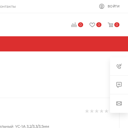
онтакты
ВОЙТИ
0
0
0
ьный YC-1А 3,2/3,3/3,5мм