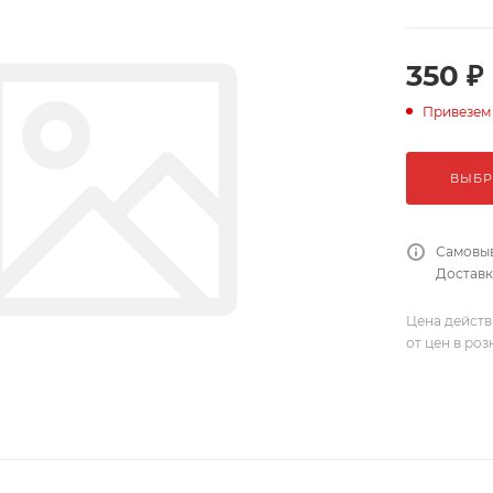
350 ₽
Привезем
ВЫБР
Самовыв
Доставка
Цена действ
от цен в ро