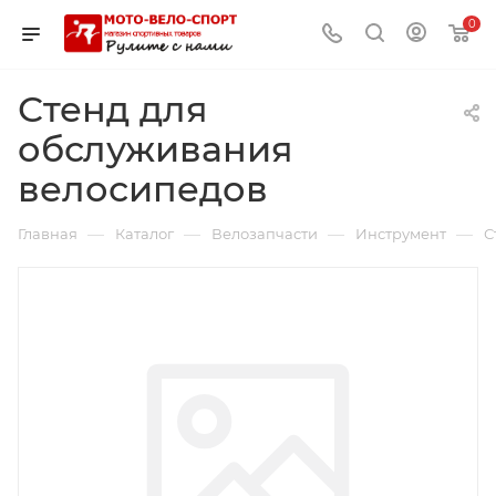
0
Стенд для
обслуживания
велосипедов
—
—
—
—
Главная
Каталог
Велозапчасти
Инструмент
С