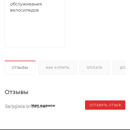
обслуживания
велосипедов
ОТЗЫВЫ
КАК КУПИТЬ
ОПЛАТА
ДОС
Отзывы
Нет оценок
ОСТАВИТЬ ОТЗЫВ
Загрузка отзывов...