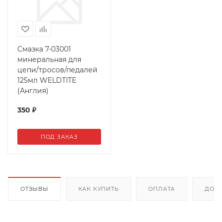
Смазка 7-03001
минеральная для
цепи/тросов/педалей
125мл WELDTITE
(Англия)
350
₽
ПОД ЗАКАЗ
ОТЗЫВЫ
КАК КУПИТЬ
ОПЛАТА
ДОС