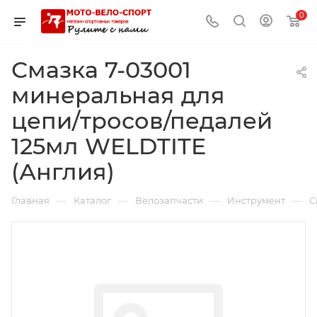
0
Смазка 7-03001
минеральная для
цепи/тросов/педалей
125мл WELDTITE
(Англия)
—
—
—
—
Главная
Каталог
Велозапчасти
Инструмент
С