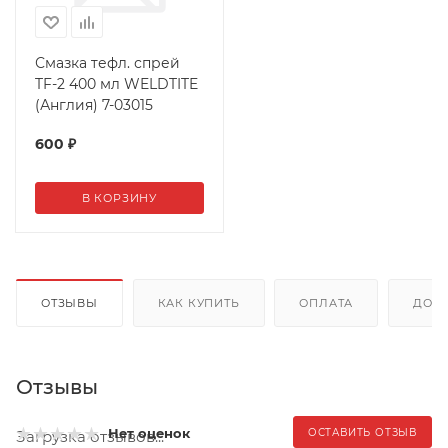
Смазка тефл. спрей
TF-2 400 мл WELDTITE
(Англия) 7-03015
600
₽
В КОРЗИНУ
ОТЗЫВЫ
КАК КУПИТЬ
ОПЛАТА
ДОС
Отзывы
Нет оценок
ОСТАВИТЬ ОТЗЫВ
Загрузка отзывов...