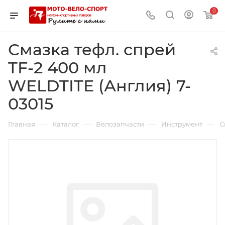
0
Смазка тефл. спрей
TF-2 400 мл
WELDTITE (Англия) 7-
03015
—
—
—
—
Главная
Каталог
Велозапчасти
Инструмент
С