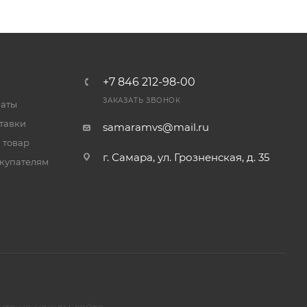
+7 846 212-98-00
ЗАКАЗАТЬ ЗВОНОК
латы
тавки
samaramvs@mail.ru
 товар
г. Самара, ул. Грозненская, д. 35
купателям