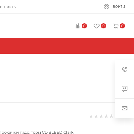
онтакты
ВОЙТИ
0
0
0
прокачки гидр. торм CL-BLEED Clark