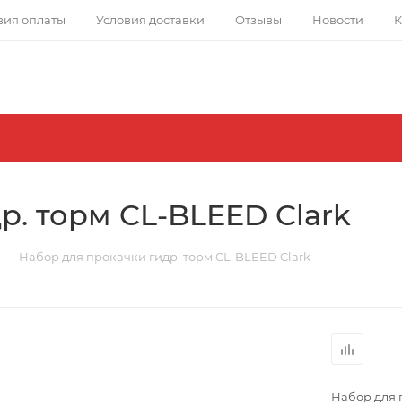
вия оплаты
Условия доставки
Отзывы
Новости
К
р. торм CL-BLEED Clark
—
Набор для прокачки гидр. торм CL-BLEED Clark
Набор для 