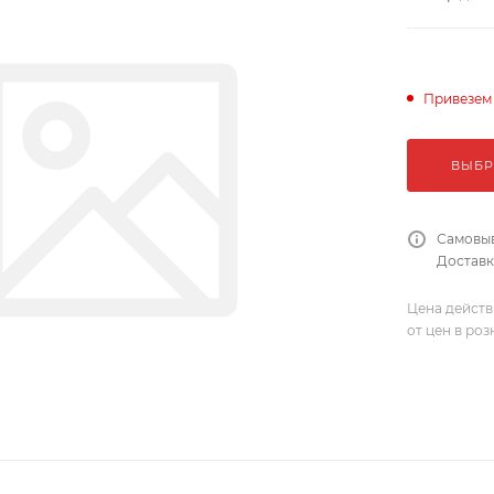
Привезем
ВЫБР
Самовыв
Доставка
Цена действ
от цен в ро