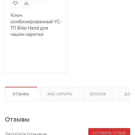
Ключ
комбинированный YC-
171 Bike Hand для
чашек каретки
ОТЗЫВЫ
КАК КУПИТЬ
ОПЛАТА
ДОС
Отзывы
ОСТАВИТЬ ОТЗЫВ
Загрузка отзывов...