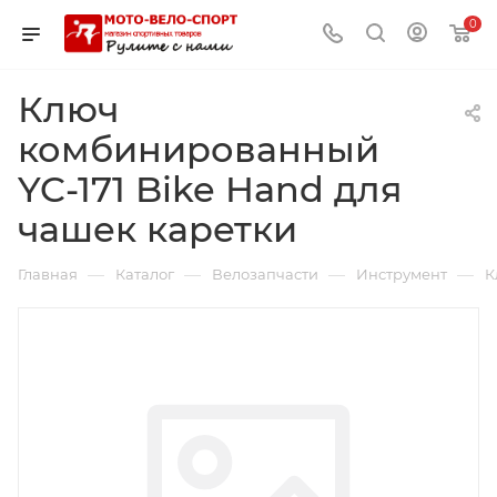
0
Ключ
комбинированный
YC-171 Bike Hand для
чашек каретки
—
—
—
—
Главная
Каталог
Велозапчасти
Инструмент
К