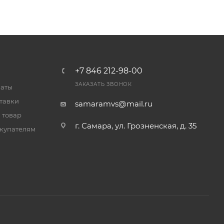
+7 846 212-98-00
ЗАКАЗАТЬ ЗВОНОК
латы
тавки
samaramvs@mail.ru
 товар
г. Самара, ул. Грозненская, д. 35
купателям