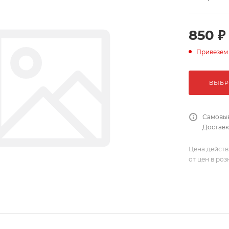
850 ₽
Привезем
ВЫБР
Самовыв
Доставка
Цена действ
от цен в ро