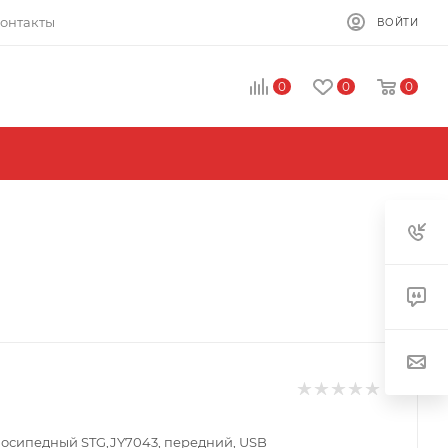
онтакты
ВОЙТИ
0
0
0
осипедный STG,JY7043, передний, USB