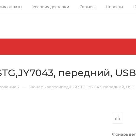
вия оплаты
Условия доставки
Отзывы
Новости
К
TG,JY7043, передний, USB
—
дование
Фонарь велосипедный STG,JY7043, передний, USB
Фонарь вел