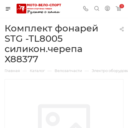
0
Комплект фонарей
STG -TL8005
силикон.черепа
Х88377
—
—
—
Главная
Каталог
Велозапчасти
Электро оборудов