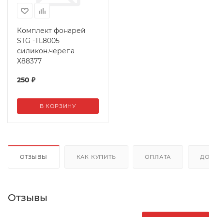
Комплект фонарей
STG -TL8005
силикон.черепа
Х88377
250
₽
В КОРЗИНУ
ОТЗЫВЫ
КАК КУПИТЬ
ОПЛАТА
ДОС
Отзывы