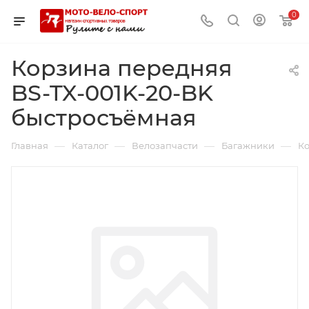
0
Корзина передняя
BS-TX-001K-20-BK
быстросъёмная
—
—
—
—
Главная
Каталог
Велозапчасти
Багажники
Ко