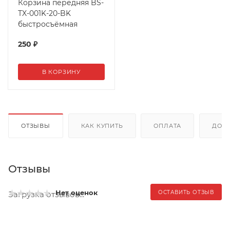
Корзина передняя BS-
TX-001K-20-BK
быстросъёмная
250
₽
В КОРЗИНУ
ОТЗЫВЫ
КАК КУПИТЬ
ОПЛАТА
ДОС
Отзывы
Нет оценок
ОСТАВИТЬ ОТЗЫВ
Загрузка отзывов...