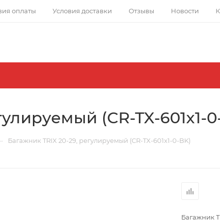
вия оплаты
Условия доставки
Отзывы
Новости
К
гулируемый (CR-TX-601x1-0
—
Багажник TRIX 20-29, регулируемый (CR-TX-601x1-0-BK)
Багажник TR