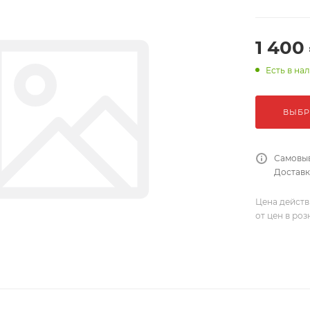
1 400
Есть в на
ВЫБР
Самовыв
Доставка
Цена действ
от цен в ро