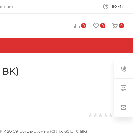
онтакты
ВОЙТИ
0
0
0
-BK)
IX 20-29, регулируемый (CR-TX-601x1-0-BK)