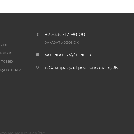
+7 846 212-98-00
ЗАКАЗАТЬ ЗВОНОК
латы
тавки
samaramvs@mail.ru
 товар
г. Самара, ул. Грозненская, д. 35
купателям
ыта на нашем сайте.