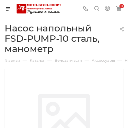
0
Насос напольный
FSD-PUMP-10 сталь,
манометр
—
—
—
—
Главная
Каталог
Велозапчасти
Аксессуары
Н