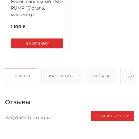
Насос напольный FSD-
PUMP-10 сталь,
манометр
1 100
₽
В КОРЗИНУ
ОТЗЫВЫ
КАК КУПИТЬ
ОПЛАТА
ДОС
Отзывы
ОСТАВИТЬ ОТЗЫВ
Загрузка отзывов...