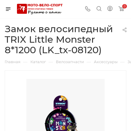
0
Замок велосипедный
TRIX Little Monster
8*1200 (LK_tx-08120)
—
—
—
—
Главная
Каталог
Велозапчасти
Аксессуары
З