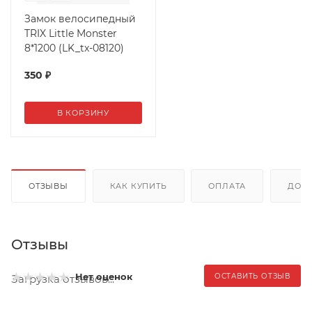
Замок велосипедный
TRIX Little Monster
8*1200 (LK_tx-08120)
350
₽
В КОРЗИНУ
ОТЗЫВЫ
КАК КУПИТЬ
ОПЛАТА
ДОС
Отзывы
Нет оценок
ОСТАВИТЬ ОТЗЫВ
Загрузка отзывов...