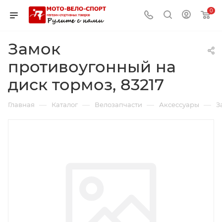
0
Замок
противоугонный на
диск тормоз, 83217
—
—
—
—
Главная
Каталог
Велозапчасти
Аксессуары
З