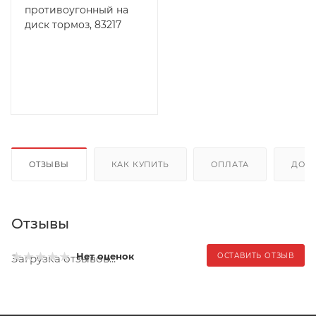
противоугонный на
диск тормоз, 83217
ОТЗЫВЫ
КАК КУПИТЬ
ОПЛАТА
ДОС
Отзывы
Нет оценок
ОСТАВИТЬ ОТЗЫВ
Загрузка отзывов...