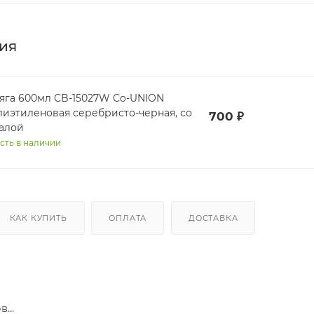
ия
яга 600мл CB-15027W Co-UNION
лиэтиленовая серебристо-черная, со
700
₽
алой
сть в наличии
КАК КУПИТЬ
ОПЛАТА
ДОСТАВКА
...