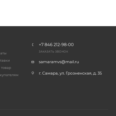
+7 846 212-98-00
ЗАКАЗАТЬ ЗВОНОК
латы
тавки
samaramvs@mail.ru
 товар
г. Самара, ул. Грозненская, д. 35
купателям