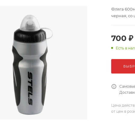
Фляга 600м
черная, со
700 ₽
Есть в на
ВЫБР
Самовыв
Доставка
Цена действ
от цен в ро