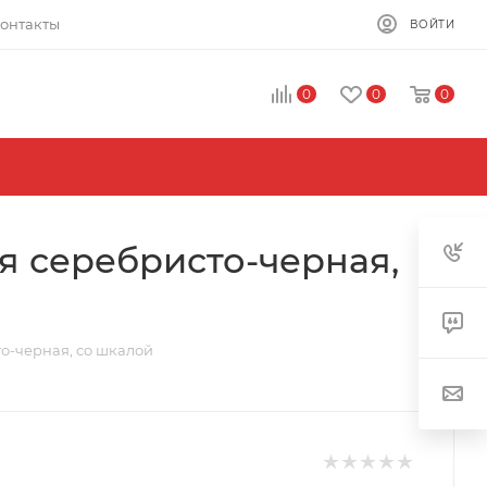
онтакты
ВОЙТИ
0
0
0
я серебристо-черная,
о-черная, со шкалой