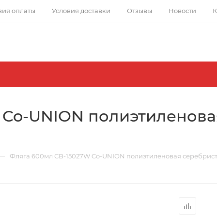
вия оплаты
Условия доставки
Отзывы
Новости
К
 Co-UNION полиэтиленова
—
Фляга 600мл CB-15027W Co-UNION полиэтиленовая серебрист