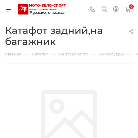
0
Катафот задний,на
багажник
—
—
—
—
Главная
Каталог
Велозапчасти
Аксессуары
К