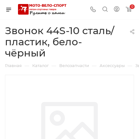
0
Звонок 44S-10 сталь/
пластик, бело-
чёрный
—
—
—
—
Главная
Каталог
Велозапчасти
Аксессуары
З