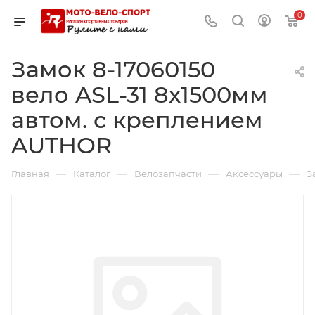
0
Замок 8-17060150
вело ASL-31 8х1500мм
автом. с креплением
AUTHOR
—
—
—
—
Главная
Каталог
Велозапчасти
Аксессуары
З