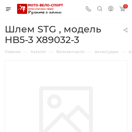
0
Шлем STG , модель
HB5-3 Х89032-3
—
—
—
—
Главная
Каталог
Велозапчасти
Аксессуары
Ш