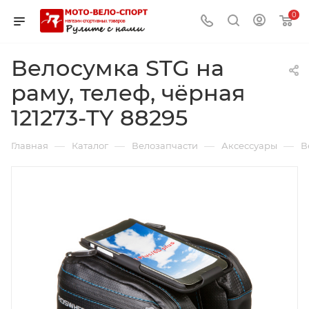
0
Велосумка STG на
раму, телеф, чёрная
121273-TY 88295
—
—
—
—
Главная
Каталог
Велозапчасти
Аксессуары
В