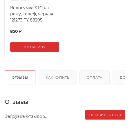
Велосумка STG на
раму, телеф, чёрная
121273-TY 88295
850
₽
В КОРЗИНУ
ОТЗЫВЫ
КАК КУПИТЬ
ОПЛАТА
ДОС
Отзывы
ОСТАВИТЬ ОТЗЫВ
Загрузка отзывов...