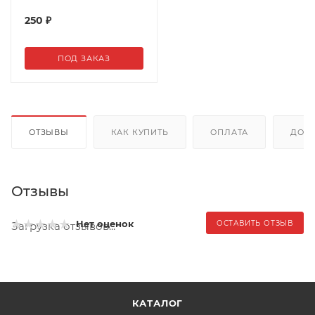
250
₽
ПОД ЗАКАЗ
ОТЗЫВЫ
КАК КУПИТЬ
ОПЛАТА
ДОС
Отзывы
Нет оценок
ОСТАВИТЬ ОТЗЫВ
Загрузка отзывов...
КАТАЛОГ