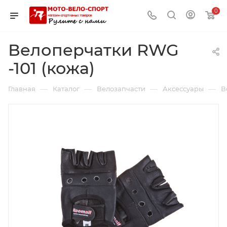
0
Велоперчатки RWG
-101 (кожа)
—
—
—
—
Главная
Каталог
Велозапчасти
Аксессуары
В