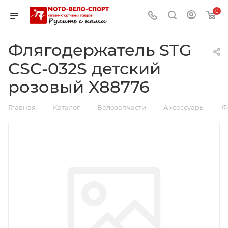
0
Флягодержатель STG
CSC-032S детский
розовый X88776
—
—
—
—
Главная
Каталог
Велозапчасти
Аксессуары
Ф