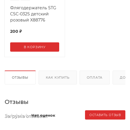
Флягодержатель STG
CSC-032S детский
розовый X88776
200
₽
В КОРЗИНУ
ОТЗЫВЫ
КАК КУПИТЬ
ОПЛАТА
ДОС
Отзывы
Нет оценок
ОСТАВИТЬ ОТЗЫВ
Загрузка отзывов...