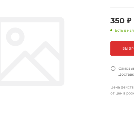
350 ₽
Есть в на
ВЫБР
Самовыв
Доставка
Цена действ
от цен в ро