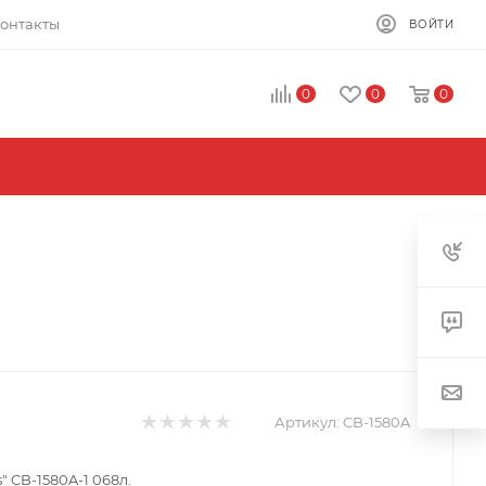
онтакты
ВОЙТИ
0
0
0
Артикул:
CB-1580A
s" CB-1580A-1 068л.