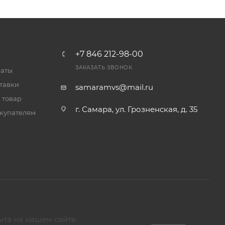
+7 846 212-98-00
ЗАКАЗАТЬ ЗВОНОК
латы
тавки
samaramvs@mail.ru
 товар
г. Самара, ул. Грозненская, д. 35
купателям
ыта на нашем сайте.