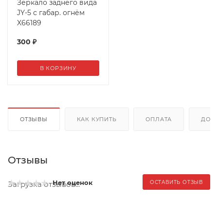
Зеркало заднего вида
JY-5 с габар. огнём
X66189
300
₽
В КОРЗИНУ
ОТЗЫВЫ
КАК КУПИТЬ
ОПЛАТА
ДОС
Отзывы
Нет оценок
ОСТАВИТЬ ОТЗЫВ
Загрузка отзывов...