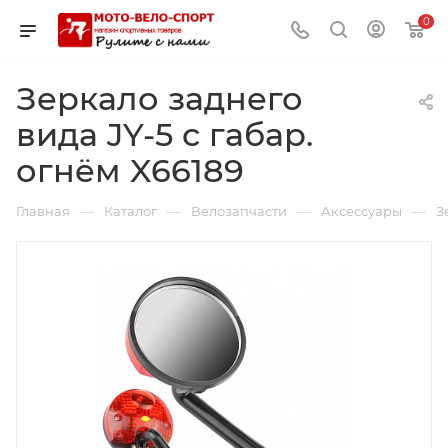
0
Зеркало заднего
вида JY-5 с габар.
огнём X66189
—
—
—
—
Главная
Каталог
Велозапчасти
Аксессуары
З