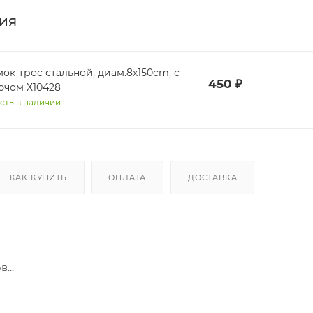
ия
мок-трос стальной, диам.8х150сm, с
450
₽
ючом Х10428
сть в наличии
КАК КУПИТЬ
ОПЛАТА
ДОСТАВКА
...