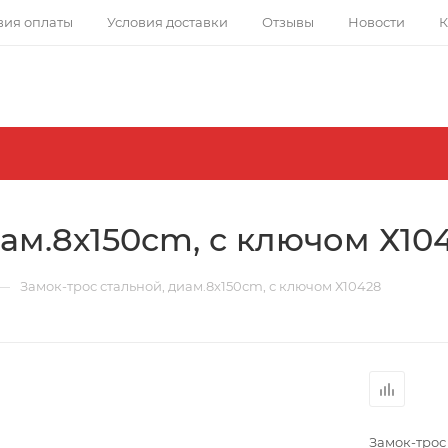
вия оплаты
Условия доставки
Отзывы
Новости
К
иам.8х150сm, с ключом Х10
—
Замок-трос стальной, диам.8х150сm, с ключом Х10428
Замок-трос