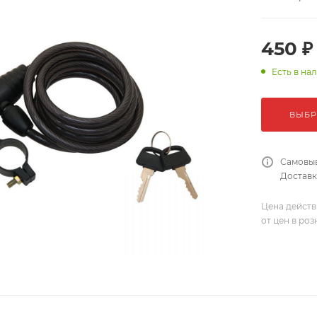
450 ₽
Есть в на
ВЫБР
Самовыв
Доставка
Цена действ
от цен в ро