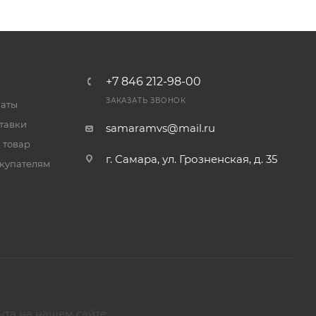
+7 846 212-98-00
ЗАКАЗАТЬ ЗВОНОК
латы
тавки
samaramvs@mail.ru
 товар
г. Самара, ул. Грозненская, д. 35
купателям
ыта на нашем сайте.