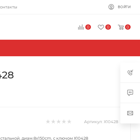
онтакты
ВОЙТИ
0
0
0
428
Артикул:
Х10428
 стальной, диам.8х150сm, с ключом Х10428