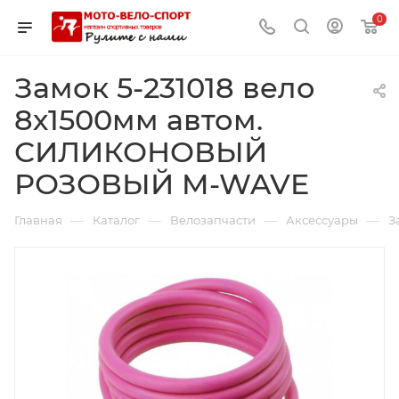
0
Замок 5-231018 вело
8х1500мм автом.
СИЛИКОНОВЫЙ
РОЗОВЫЙ M-WAVE
—
—
—
—
Главная
Каталог
Велозапчасти
Аксессуары
З