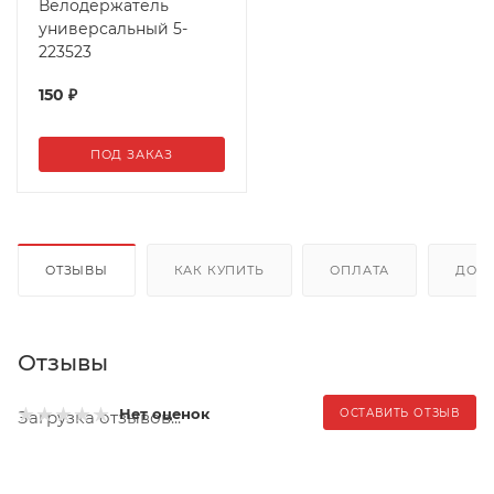
Велодержатель
универсальный 5-
223523
150
₽
ПОД ЗАКАЗ
ОТЗЫВЫ
КАК КУПИТЬ
ОПЛАТА
ДОС
Отзывы
Нет оценок
ОСТАВИТЬ ОТЗЫВ
Загрузка отзывов...