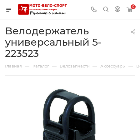
0
Велодержатель
универсальный 5-
223523
—
—
—
—
Главная
Каталог
Велозапчасти
Аксессуары
В