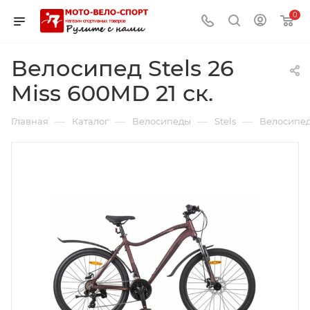
0
Велосипед Stels 26
Miss 600MD 21 ск.
—
—
—
—
Главная
Каталог
Велосипеды
Stels
Велосипед 