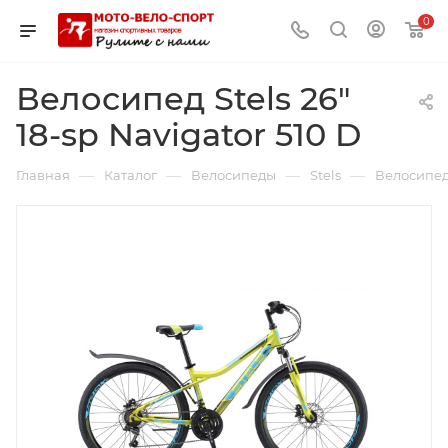
0
Велосипед Stels 26"
18-sp Navigator 510 D
—
—
—
—
Главная
Каталог
Велосипеды
Stels
Велосипед 