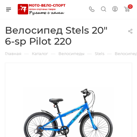
0
Велосипед Stels 20"
6-sp Pilot 220
—
—
—
—
Главная
Каталог
Велосипеды
Stels
Велосипед S