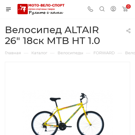
0
Велосипед ALTAIR
26" 18ск MTB HT 1.0
—
—
—
—
Главная
Каталог
Велосипеды
FORWARD
Вело