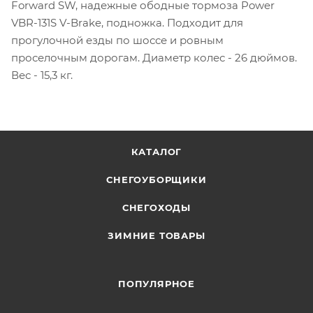
Forward SW, надежные ободные тормоза Power
VBR-131S V-Brake, подножка. Подходит для
прогулочной езды по шоссе и ровным
проселочным дорогам. Диаметр колес - 26 дюймов.
Вес - 15,3 кг.
КАТАЛОГ
СНЕГОУБОРЩИКИ
СНЕГОХОДЫ
ЗИМНИЕ ТОВАРЫ
ПОПУЛЯРНОЕ